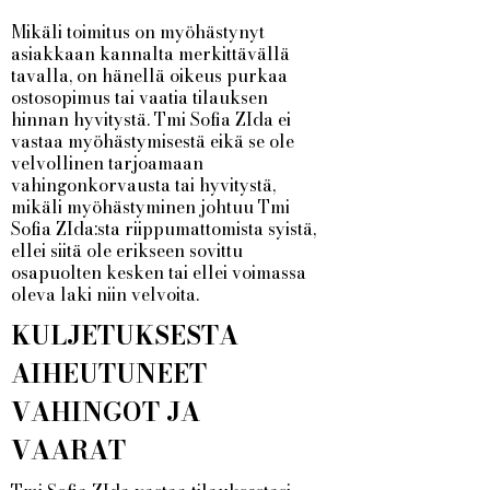
Mikäli toimitus on myöhästynyt
asiakkaan kannalta merkittävällä
tavalla, on hänellä oikeus purkaa
ostosopimus tai vaatia tilauksen
hinnan hyvitystä. Tmi Sofia ZIda ei
vastaa myöhästymisestä eikä se ole
velvollinen tarjoamaan
vahingonkorvausta tai hyvitystä,
mikäli myöhästyminen johtuu Tmi
Sofia ZIda:sta riippumattomista syistä,
ellei siitä ole erikseen sovittu
osapuolten kesken tai ellei voimassa
oleva laki niin velvoita.
KULJETUKSESTA
AIHEUTUNEET
VAHINGOT JA
VAARAT