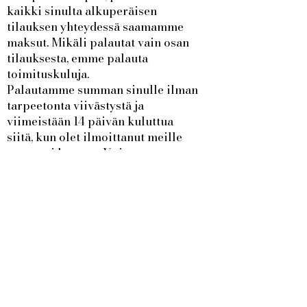
kaikki sinulta alkuperäisen
tilauksen yhteydessä saamamme
maksut. Mikäli palautat vain osan
tilauksesta, emme palauta
toimituskuluja.
Palautamme summan sinulle ilman
tarpeetonta viivästystä ja
viimeistään 14 päivän kuluttua
siitä, kun olet ilmoittanut meille
peruvasi kaupan. Voimme
kuitenkin pidättäytyä maksun
palauttamisesta, kunnes olemme
vastaanottaneet palautuksen tai
kunnes saamme todisteen siitä, että
palautuspaketti on lähetetty.
Palautettava summa maksetaan
aina alkuperäisen tilauksen
yhteydessä käytetyllä
maksutavalla.