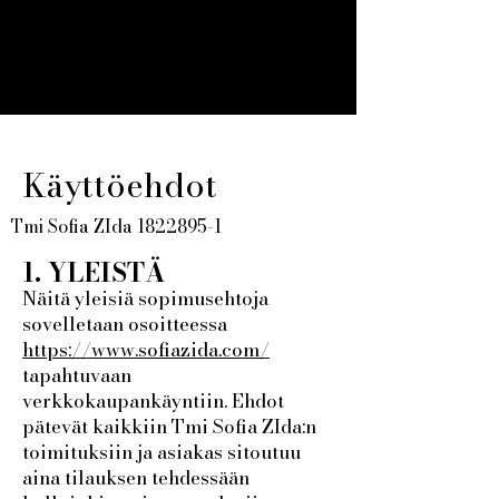
Käyttöehdot
Tmi Sofia ZIda
1822895-1
1. YLEISTÄ
Näitä yleisiä sopimusehtoja
sovelletaan osoitteessa
https://www.sofiazida.com/
tapahtuvaan
verkkokaupankäyntiin. Ehdot
pätevät kaikkiin Tmi Sofia ZIda:n
toimituksiin ja asiakas sitoutuu
aina tilauksen tehdessään