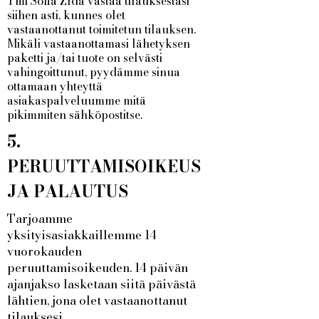
Tmi Sofia ZIda vastaa tilauksestasi
siihen asti, kunnes olet
vastaanottanut toimitetun tilauksen.
Mikäli vastaanottamasi lähetyksen
paketti ja/tai tuote on selvästi
vahingoittunut, pyydämme sinua
ottamaan yhteyttä
asiakaspalveluumme mitä
pikimmiten sähköpostitse.
5.
PERUUTTAMISOIKEUS
JA PALAUTUS
Tarjoamme
yksityisasiakkaillemme 14
vuorokauden
peruuttamisoikeuden. 14 päivän
ajanjakso lasketaan siitä päivästä
lähtien, jona olet vastaanottanut
tilauksesi.