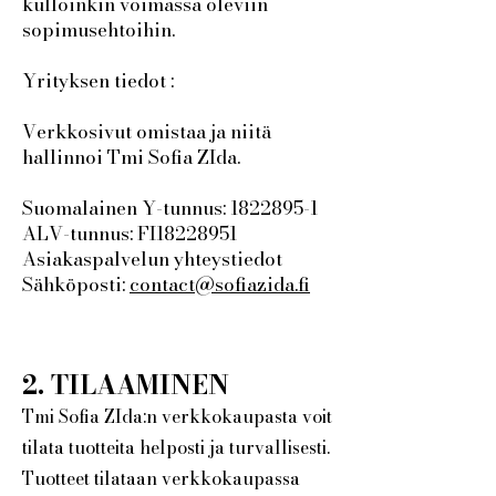
kulloinkin voimassa oleviin
sopimusehtoihin.
Yrityksen tiedot :
Verkkosivut omistaa ja niitä
hallinnoi Tmi Sofia ZIda. ​
Suomalainen Y-tunnus:
1822895-1
ALV-tunnus: FI18228951
Asiakaspalvelun yhteystiedot
Sähköposti:
contact@sofiazida.fi
2. TILAAMINEN
Tmi Sofia ZIda:n verkkokaupasta voit
tilata tuotteita helposti ja turvallisesti.
Tuotteet tilataan verkkokaupassa