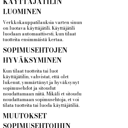
KÄYTTÄJÄTILIN
LUOMINEN
Verkkokauppatilauksia varten sinun
on luotava käyttäjätili. Käyttäjätili
luodaan automaattisesti, kun tilaat
tuotteita ensimmäistä kertaa.
SOPIMUSEHTOJEN
HYVÄKSYMINEN
Kun tilaat tuotteita tai luot
käyttäjätilin, vahvistat, että olet
lukenut, ymmärtänyt ja hyväksynyt
sopimusehdot ja sitoudut
noudattamaan niitä. Mikäli et sitoudu
noudattamaan sopimusehtoja, et voi
tilata tuotteita tai luoda käyttäjätiliä.
MUUTOKSET
SOPIMUSEHTOIHIN